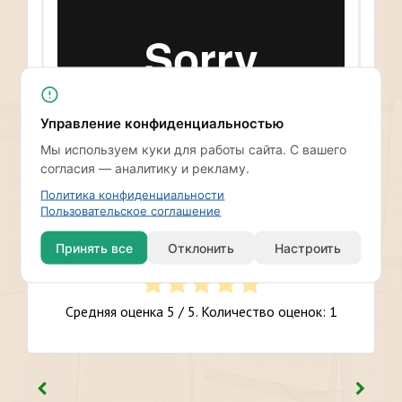
Управление конфиденциальностью
Мы используем куки для работы сайта. С вашего
согласия — аналитику и рекламу.
Политика конфиденциальности
Пользовательское соглашение
Насколько публикация полезна?
Принять все
Отклонить
Настроить
Нажмите на звезду, чтобы оценить!
Воспроизвести
Средняя оценка
5
/ 5. Количество оценок:
1
05:39
Воспроизвести
Выключить
Настройки
PIP
На
звук
весь