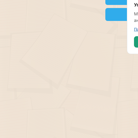
У
М
а
П